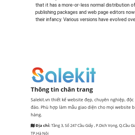
that it has a more-or-less normal distribution o
publishing packages and web page editors now u
their infancy. Various versions have evolved o
Thông tin chân trang
Salekit.vn thiết kế website đẹp, chuyên nghiệp, độc
đáo. Phù hợp làm mẫu giao diện cho mọi website 
hàng.
Địa chỉ:
Tầng 3, Số 247 Cầu Giấy , P.Dich Vọng, Q.Cầu Gi
TP.Hà Nội