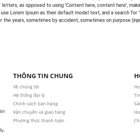
f letters, as opposed to using 'Content here, content here', maki
se Lorem Ipsum as their default model text, and a search for 'lo
ver the years, sometimes by accident, sometimes on purpose (inje
THÔNG TIN CHUNG
H
Về chúng tôi
Ho
Hệ thống đại lý
Ti
Chính sách bán hàng
Sả
bán
Vận chuyển và giao hàng
Hư
Phương thức thanh toán
Ch
ấy,