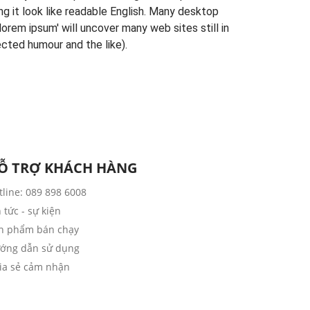
ng it look like readable English. Many desktop
rem ipsum' will uncover many web sites still in
cted humour and the like).
Ỗ TRỢ KHÁCH HÀNG
tline: 089 898 6008
n tức - sự kiện
n phẩm bán chạy
ớng dẫn sử dụng
ia sẻ cảm nhận