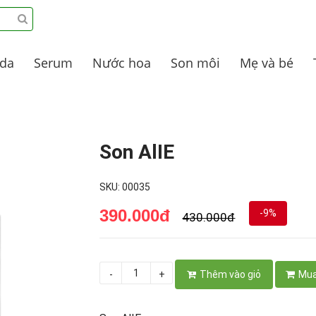
 da
Serum
Nước hoa
Son môi
Mẹ và bé
Son AlIE
SKU: 00035
390.000đ
-9%
430.000đ
-
+
Thêm vào giỏ
Mua